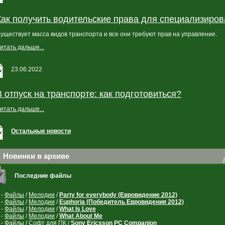
Как получить водительские права для специализиров
уществует масса видов транспорта и все они требуют прав на управление.
итать дальше...
23.06.2022
В отпуск на транспорте: как подготовиться?
итать дальше...
Остальные новости
Новинки в архиве
Последние файлы
-
Файлы
/
Мелодии
/
Party for everybody (Евровидение 2012)
-
Файлы
/
Мелодии
/
Euphoria (Победитель Евровидения 2012)
-
Файлы
/
Мелодии
/
What Is Love
-
Файлы
/
Мелодии
/
What About Me
-
Файлы
/
Cофт для ПК
/
Sony Ericsson PC Companion