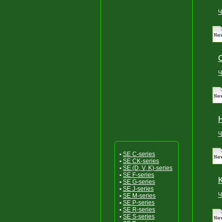
Ч
Ч
Ч
•
SE C-series
•
SE CK-series
•
SE (D, V, K)-series
•
SE F-series
•
SE G-series
•
SE J-series
Ч
•
SE M-series
•
SE P-series
•
SE R-series
•
SE S-series