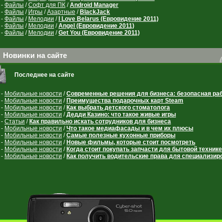
-
Файлы
/
Cофт для ПК
/
Android Manager
-
Файлы
/
Игры
/
Азартные
/
BlackJack
-
Файлы
/
Мелодии
/
I Love Belarus (Евровидение 2011)
-
Файлы
/
Мелодии
/
Angel (Евровидение 2011)
-
Файлы
/
Мелодии
/
Get You (Евровидение 2011)
Новинки на сайте
Последнее на сайте
-
Мобильные новости
/
Современные решения для бизнеса: безопасная ра
-
Мобильные новости
/
Преимущества подарочных карт Steam
-
Мобильные новости
/
Как выбрать детского стоматолога
-
Мобильные новости
/
Дедди Казино: что такое живые игры
-
Статьи
/
Как правильно искать сотрудников для бизнеса
-
Мобильные новости
/
Что такое медиафасады и в чем их плюсы
-
Мобильные новости
/
Самые полезные кухонные приборы
-
Мобильные новости
/
Новые фильмы, которые стоит посмотреть
-
Мобильные новости
/
Когда стоит покупать запчасти для бытовой технике
-
Мобильные новости
/
Как получить водительские права для специализир