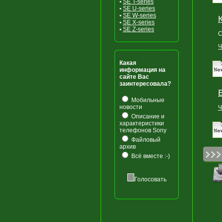
•
SE T-series
•
SE U-series
•
SE W-series
•
SE X-series
•
SE Z-series
С
Ч
Какая
информация на
сайте Вас
заинтересовала?
Мобильные
новости
Ч
Описание и
характеристики
телефонов Sony
Файловый
архив
Всё вместе :-)
Голосовать