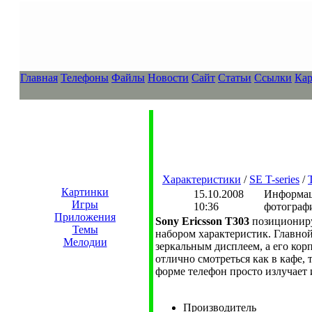
Главная
Телефоны
Файлы
Новости
Сайт
Статьи
Ссылки
Кар
Характеристики
/
SE T-series
/
Картинки
15.10.2008
Информаци
Игры
10:36
фотограф
Приложения
Sony Ericsson T303
позициониру
Темы
набором характеристик. Главно
Мелодии
зеркальным дисплеем, а его кор
отлично смотреться как в кафе, 
форме телефон просто излучает 
Производитель