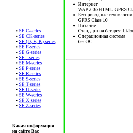
Интернет
WAP 2.0/xHTML. GPRS Class
Беспроводные технологии
GPRS Class 10
Питание
•
SE C-series
Стандартная батарея: Li-Io
•
SE CK-series
Операционная система
•
SE (D, V, K)-series
без ОС
•
SE F-series
•
SE G-series
•
SE J-series
•
SE M-series
•
SE P-series
•
SE R-series
•
SE S-series
•
SE T-series
•
SE U-series
•
SE W-series
•
SE X-series
•
SE Z-series
Какая информация
на сайте Вас