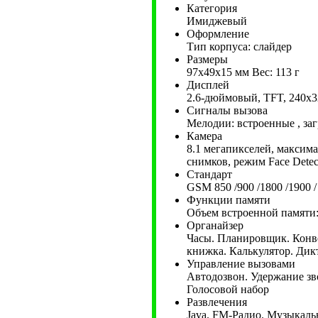
Категория
Имиджевый
Оформление
Тип корпуса: слайдер
Размеры
97x49x15 мм Вес: 113 г
Дисплей
2.6-дюймовый, TFT, 240х3
Сигналы вызова
Мелодии: встроенные , за
Камера
8.1 мегапикселей, максима
снимков, режим Face Detec
Стандарт
GSM 850 /900 /1800 /1900
Функции памяти
Объем встроенной памяти:
Органайзер
Часы. Планировщик. Конве
книжка. Калькулятор. Ди
Управление вызовами
Автодозвон. Удержание зв
Голосовой набор
Развлечения
Java. FM-Радио. Музыкал