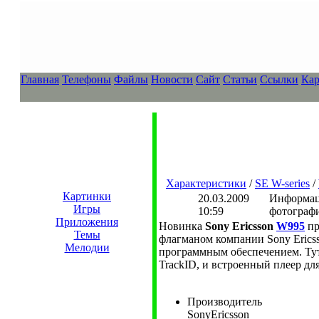
Главная
Телефоны
Файлы
Новости
Сайт
Статьи
Ссылки
Кар
Характеристики
/
SE W-series
/
Картинки
20.03.2009
Информаци
Игры
10:59
фотографи
Приложения
Новинка
Sony Ericsson
W995
пр
Темы
флагманом компании Sony Erics
Мелодии
программным обеспечением. Тут
TrackID, и встроенный плеер дл
Производитель
SonyEricsson