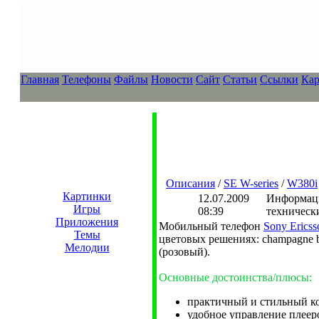
Главная
Телефоны
Файлы
Новости
Сайт
Статьи
Ссылки
Кар
Описания
/
SE W-series
/
W380i
Картинки
12.07.2009
Информаци
Игры
08:39
техническ
Приложения
Мобильный телефон
Sony Erics
Темы
цветовых решениях: champagne bla
Мелодии
(розовый).
Основные достоинства/плюсы:
практичный и стильный к
удобное управление плеер