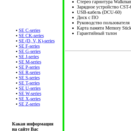
Стерео гарнитура Walkma
Зарядное устройство CST-
USB-кабель (DCU-60)
Диск с ПО
Руководство пользователя
Карта памяти Memory Sti
•
SE C-series
Гарантийный талон
•
SE CK-series
•
SE (D, V, K)-series
•
SE F-series
•
SE G-series
•
SE J-series
•
SE M-series
•
SE P-series
•
SE R-series
•
SE S-series
•
SE T-series
•
SE U-series
•
SE W-series
•
SE X-series
•
SE Z-series
Какая информация
на сайте Вас