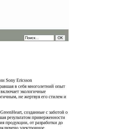
и Sony Ericsson
бравшая в себя многолетний опыт
 включает экологичные
гичным, не жертвуя его стилем и
GreenHeart, созданные с заботой о
вшая результатом приверженности
ия продукции, от разработки до
 включено электронное