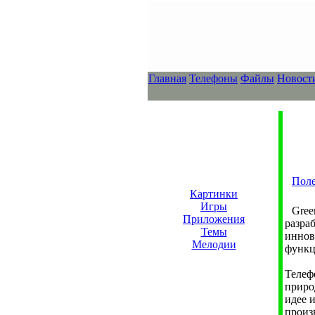
Главная
Телефоны
Файлы
Новост
Поле
Картинки
Игры
Gree
Приложения
разра
Темы
иннов
Мелодии
функц
Теле
приро
идее 
произ