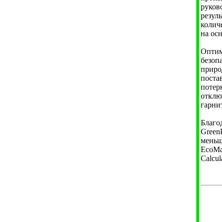
руков
резул
колич
на ос
Оптим
безоп
приро
поста
потер
отклю
гарни
Благо
Green
меньш
EcoMa
Calcu