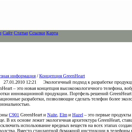
и
Сайт
Статьи
Ссылки
Карта
зная информация
/
Концепция GreenHeart
27.01.2010 12:21
Экологичный подход к разработке продукци
nHeart – это новая концепция высокоэкологичного телефона, во
ботки инновационной продукции. Портфель решений GreenHeart
ационные разработки, позволяющие сделать телефон более эколо
иональностью.
фоны
C901
GreenHeart и
Naite
,
Elm
и
Hazel
– это первые продукты 
де. В их основе лежит экологичная архитектура GreenHeart, ста
исключить использование вредных веществ на всех этапах создан
водства. Вместо стандартной бумажной инструкции в телефоны