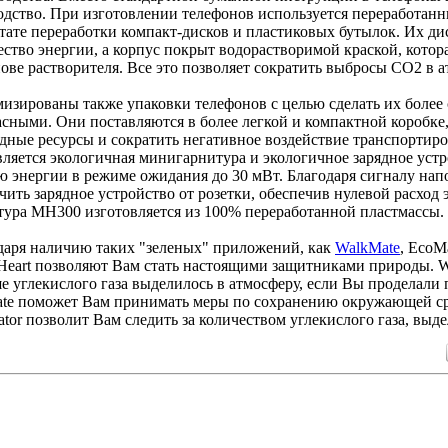
одство. При изготовлении телефонов используется переработан
ьтате переработки компакт-дисков и пластиковых бутылок. Их д
ество энергии, а корпус покрыт водорастворимой краской, котора
нове растворителя. Все это позволяет сократить выбросы CO2 в 
изированы также упаковки телефонов с целью сделать их более
асными. Они поставляются в более легкой и компактной коробке,
дные ресурсы и сократить негативное воздействие транспортиро
вляется экологичная минигарнитура и экологичное зарядное устр
ю энергии в режиме ожидания до 30 мВт. Благодаря сигналу нап
чить зарядное устройство от розетки, обеспечив нулевой расход 
тура МН300 изготовляется из 100% переработанной пластмассы.
даря наличию таких "зеленых" приложений, как
WalkMate
, EcoM
Heart позволяют Вам стать настоящими защитниками природы. W
е углекислого газа выделилось в атмосферу, если Вы проделали п
te поможет Вам принимать меры по сохранению окружающей ср
lator позволит Вам следить за количеством углекислого газа, вы