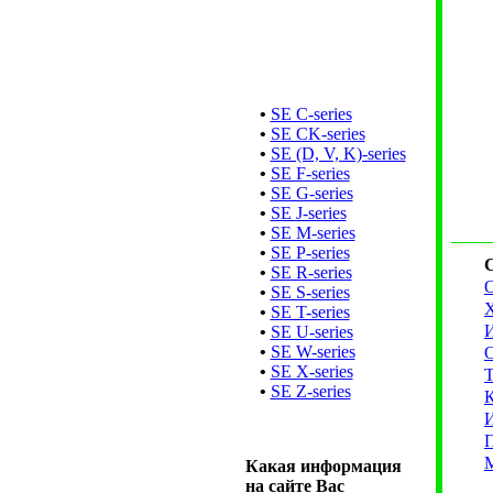
•
SE C-series
•
SE CK-series
•
SE (D, V, K)-series
•
SE F-series
•
SE G-series
•
SE J-series
•
SE M-series
•
SE P-series
•
SE R-series
•
SE S-series
•
SE T-series
•
SE U-series
•
SE W-series
•
SE X-series
Т
•
SE Z-series
Какая информация
на сайте Вас