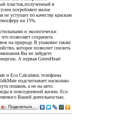
ный пластик,полученный в
исплеи потребляют малое
я не уступает по качеству краскам
атмосферу на 15%.
 стильными и экологически
 что позволяет сохранить
вок на природу. В упаковке также
ойство, которое позволит снизить
оминания Вы не забудете
энергии. А первая GreenHeart
ate и Eco Calculator, телефоны
alkMate подсчитывает насколько
уть пешком, а не на авто.
еды в повседневной жизни. Eco
деляемого Вашей деятельностью.
Поделиться…